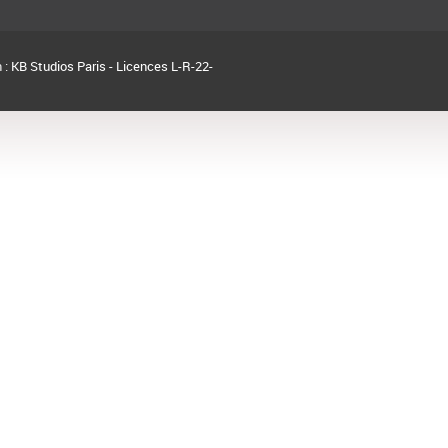
 :
KB Studios Paris - Licences L-R-22-