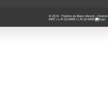
© 2018 - Théâtre du Blanc-Mesnil - Création
0457 / L-R-22-0458 / L-R-22-0459