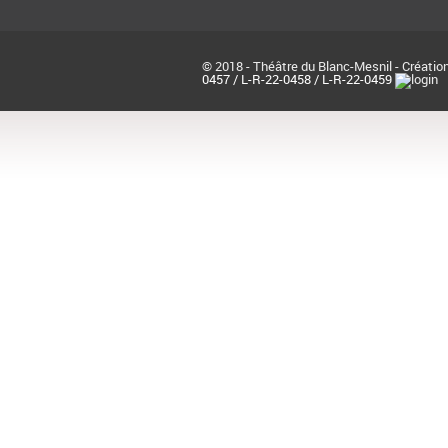
© 2018 - Théâtre du Blanc-Mesnil - Création
0457 / L-R-22-0458 / L-R-22-0459