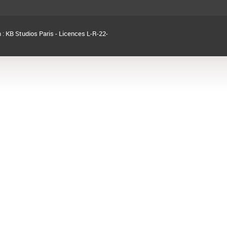
 :
KB Studios Paris - Licences L-R-22-