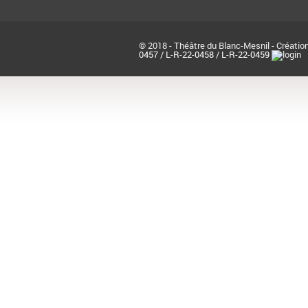
© 2018 - Théâtre du Blanc-Mesnil - Création
0457 / L-R-22-0458 / L-R-22-0459