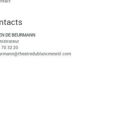
ntact
ntacts
EN DE BEURMANN
istrateur
 70 32 20
urmann@theatredublancmesnil.com